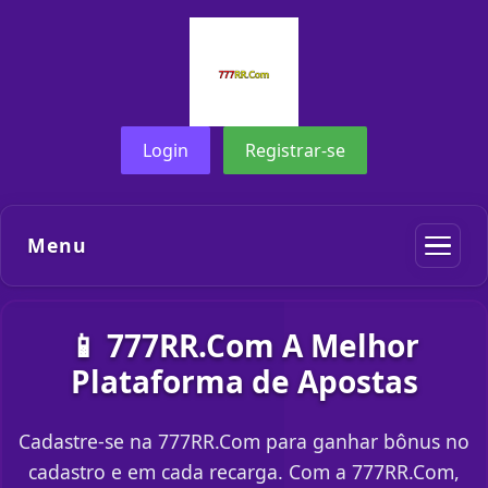
Login
Registrar-se
Menu
📱 777RR.Com A Melhor
Plataforma de Apostas
Cadastre-se na 777RR.Com para ganhar bônus no
cadastro e em cada recarga. Com a 777RR.Com,