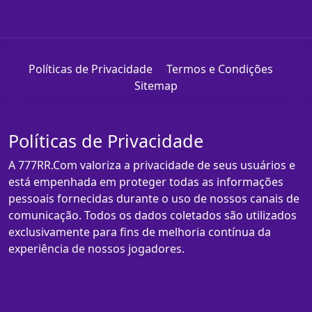
Políticas de Privacidade
Termos e Condições
Sitemap
Políticas de Privacidade
A 777RR.Com valoriza a privacidade de seus usuários e
está empenhada em proteger todas as informações
pessoais fornecidas durante o uso de nossos canais de
comunicação. Todos os dados coletados são utilizados
exclusivamente para fins de melhoria contínua da
experiência de nossos jogadores.