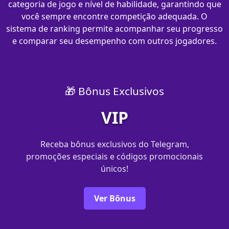
categoria de jogo e nível de habilidade, garantindo que
você sempre encontre competição adequada. O
sistema de ranking permite acompanhar seu progresso
e comparar seu desempenho com outros jogadores.
🎁 Bônus Exclusivos
VIP
Receba bônus exclusivos do Telegram,
promoções especiais e códigos promocionais
únicos!
Ver Bônus