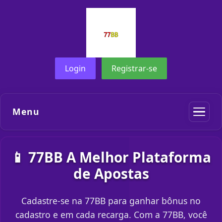
Login
Registrar-se
Menu
📱 77BB A Melhor Plataforma
de Apostas
Cadastre-se na 77BB para ganhar bônus no
cadastro e em cada recarga. Com a 77BB, você