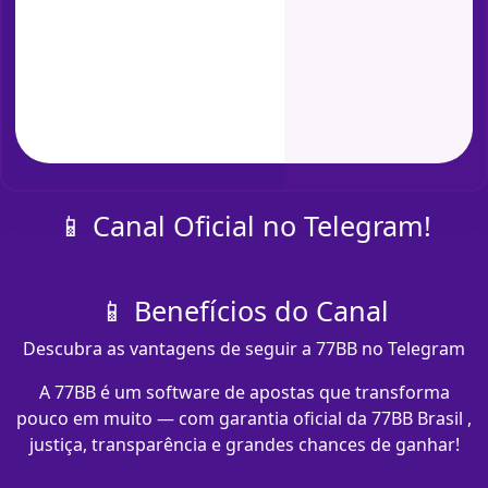
📱 Canal Oficial no Telegram!
📱 Benefícios do Canal
Descubra as vantagens de seguir a 77BB no Telegram
A 77BB é um software de apostas que transforma
pouco em muito — com garantia oficial da 77BB Brasil ,
justiça, transparência e grandes chances de ganhar!