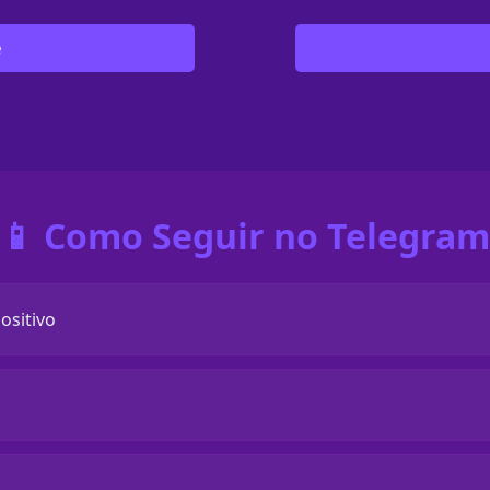
e
📱 Como Seguir no Telegram
ositivo