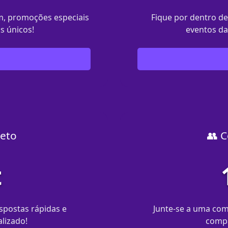
m, promoções especiais
Fique por dentro d
s únicos!
eventos da
reto
👥 
t
espostas rápidas e
Junte-se a uma com
lizado!
compa