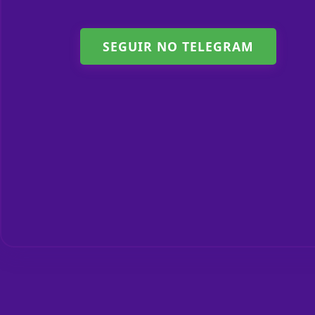
SEGUIR NO TELEGRAM