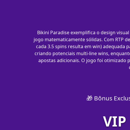
Bikini Paradise exemplifica o design visu
jogo matematicamente sólidas. Com RTP de 9
cada 3.5 spins resulta em win) adequada p
criando potenciais multi-line wins, enqua
apostas adicionais. O jogo foi otimizad
🎁 Bônus Exclu
VIP