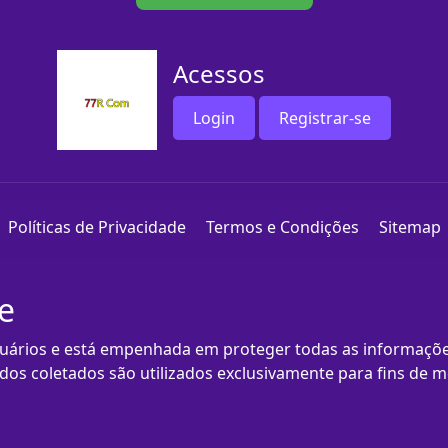
Acessos
Login
Registrar-se
Políticas de Privacidade
Termos e Condições
Sitemap
de
usuários e está empenhada em proteger todas as informaçõe
os coletados são utilizados exclusivamente para fins de m