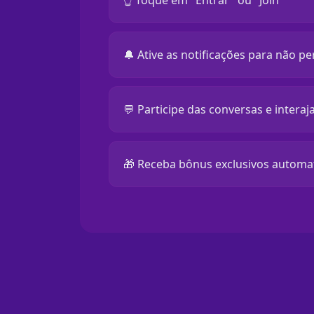
👆 Toque em "Entrar" ou "Join"
🔔 Ative as notificações para não p
💬 Participe das conversas e interaj
🎁 Receba bônus exclusivos autom