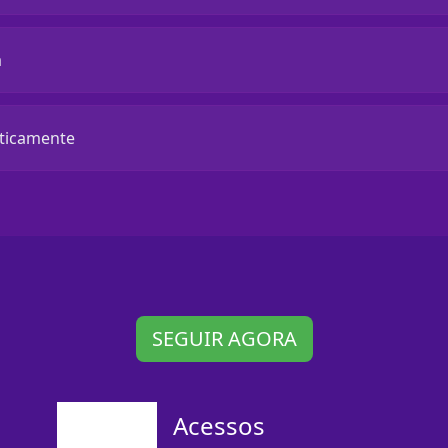
a
aticamente
SEGUIR AGORA
Acessos