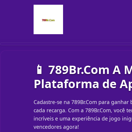
📱 789Br.Com A 
Plataforma de A
Cadastre-se na 789Br.Com para ganhar 
cada recarga. Com a 789Br.Com, você t
incríveis e uma experiência de jogo inig
vencedores agora!