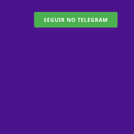
SEGUIR NO TELEGRAM