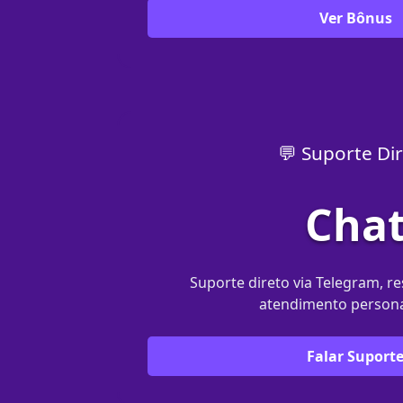
Ver Bônus
💬 Suporte Di
Cha
Suporte direto via Telegram, r
atendimento persona
Falar Suport