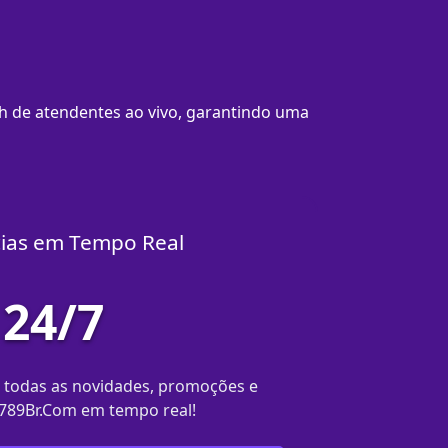
h de atendentes ao vivo, garantindo uma
cias em Tempo Real
24/7
e todas as novidades, promoções e
 789Br.Com em tempo real!