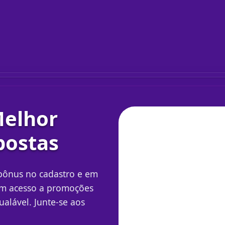
Melhor
postas
bônus no cadastro e em
em acesso a promoções
ualável. Junte-se aos