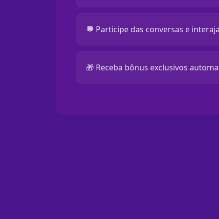
💬 Participe das conversas e interaj
🎁 Receba bônus exclusivos autom