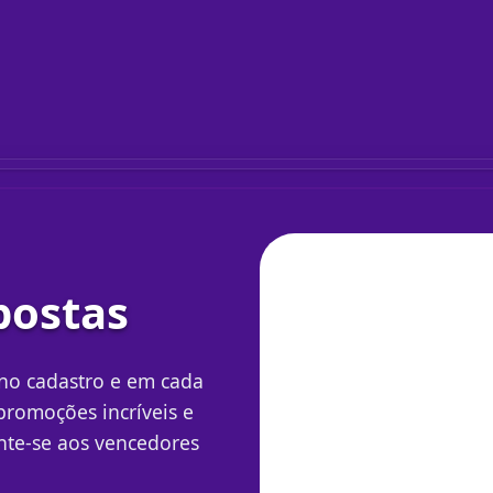
postas
no cadastro e em cada
promoções incríveis e
unte-se aos vencedores