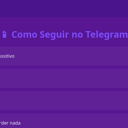
📱 Como Seguir no Telegram
ositivo
erder nada