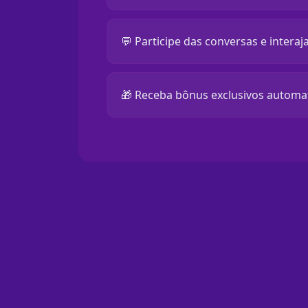
💬 Participe das conversas e interaj
🎁 Receba bônus exclusivos autom