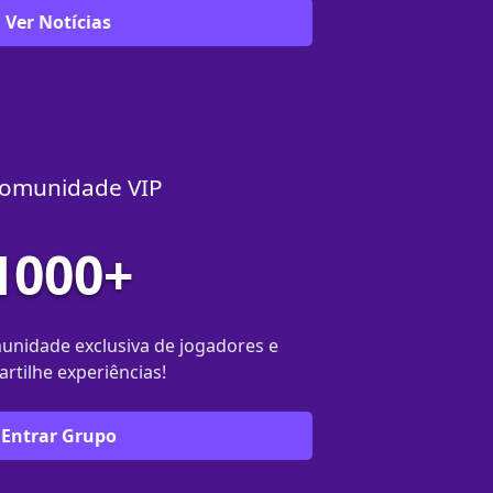
Ver Notícias
Comunidade VIP
1000+
unidade exclusiva de jogadores e
rtilhe experiências!
Entrar Grupo