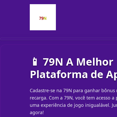
📱 79N A Melhor
Plataforma de A
Cadastre-se na 79N para ganhar bônus 
recarga. Com a 79N, você tem acesso a 
uma experiência de jogo inigualável. J
agora!