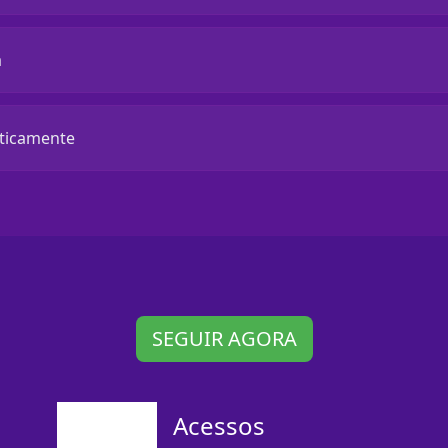
a
aticamente
SEGUIR AGORA
Acessos