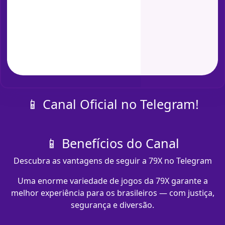
📱 Canal Oficial no Telegram!
📱 Benefícios do Canal
Descubra as vantagens de seguir a 79X no Telegram
Uma enorme variedade de jogos da 79X garante a
melhor experiência para os brasileiros — com justiça,
segurança e diversão.