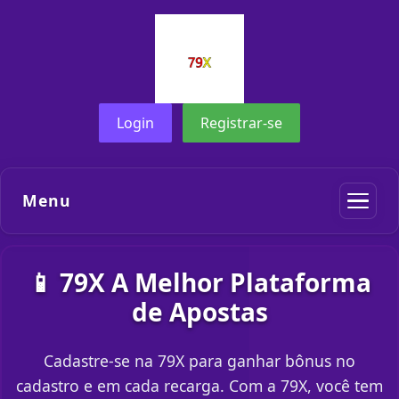
Login
Registrar-se
Menu
📱 79X A Melhor Plataforma
de Apostas
Cadastre-se na 79X para ganhar bônus no
cadastro e em cada recarga. Com a 79X, você tem