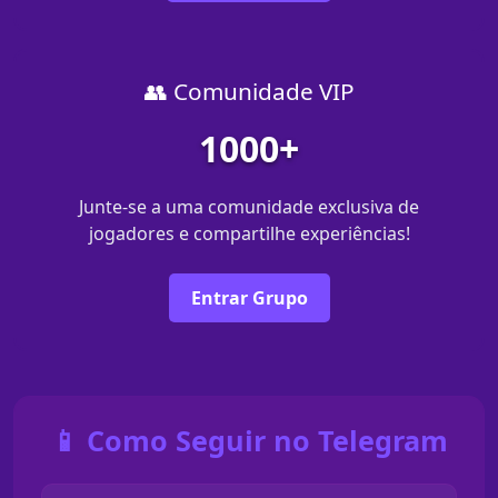
👥 Comunidade VIP
1000+
Junte-se a uma comunidade exclusiva de
jogadores e compartilhe experiências!
Entrar Grupo
📱 Como Seguir no Telegram