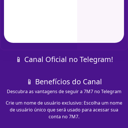
📱 Canal Oficial no Telegram!
📱 Benefícios do Canal
Descubra as vantagens de seguir a 7M7 no Telegram
Crie um nome de usuário exclusivo: Escolha um nome
de usuário único que será usado para acessar sua
conta no 7M7.