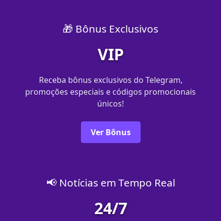
🎁 Bônus Exclusivos
VIP
Receba bônus exclusivos do Telegram,
promoções especiais e códigos promocionais
únicos!
Ver Bônus
📢 Notícias em Tempo Real
24/7