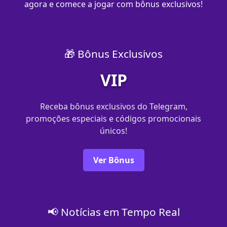
agora e comece a jogar com bônus exclusivos!
🎁 Bônus Exclusivos
VIP
Receba bônus exclusivos do Telegram,
promoções especiais e códigos promocionais
únicos!
Ver Bônus
📢 Notícias em Tempo Real