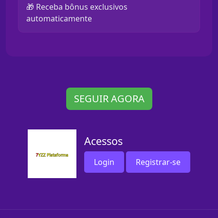
🎁 Receba bônus exclusivos
automaticamente
SEGUIR AGORA
Acessos
Login
Registrar-se