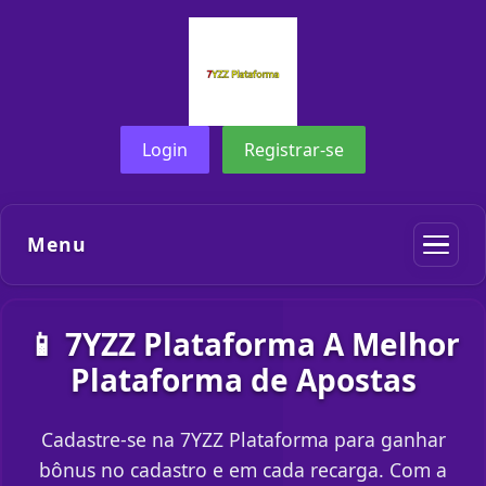
Login
Registrar-se
Menu
📱 7YZZ Plataforma A Melhor
Plataforma de Apostas
Cadastre-se na 7YZZ Plataforma para ganhar
bônus no cadastro e em cada recarga. Com a