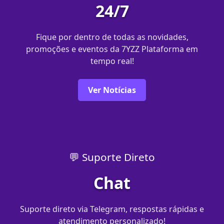
24/7
Fique por dentro de todas as novidades,
promoções e eventos da 7YZZ Plataforma em
tempo real!
Ver Notícias
💬 Suporte Direto
Chat
Suporte direto via Telegram, respostas rápidas e
atendimento personalizado!