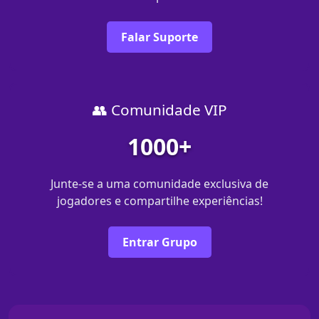
Falar Suporte
👥 Comunidade VIP
1000+
Junte-se a uma comunidade exclusiva de
jogadores e compartilhe experiências!
Entrar Grupo