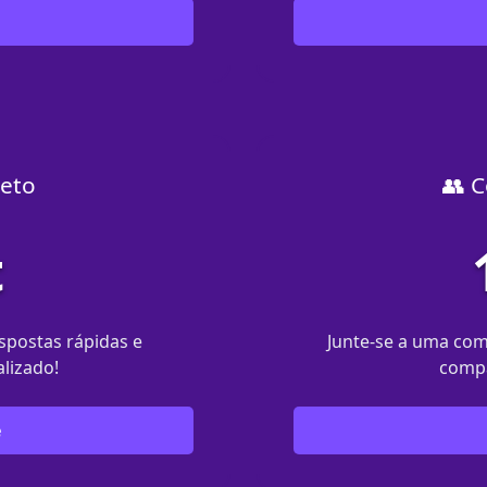
reto
👥 
t
espostas rápidas e
Junte-se a uma com
lizado!
compa
e