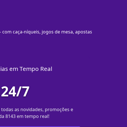
— com caça-níqueis, jogos de mesa, apostas
cias em Tempo Real
24/7
e todas as novidades, promoções e
da 8143 em tempo real!