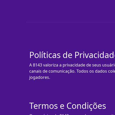
Políticas de Privacida
A 8143 valoriza a privacidade de seus usuá
canais de comunicação. Todos os dados cole
jogadores.
Termos e Condições