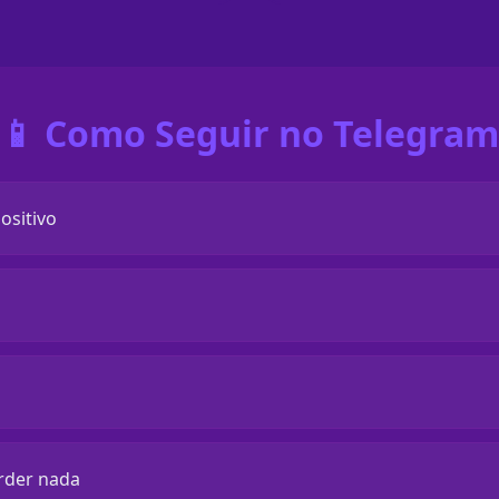
📱 Como Seguir no Telegram
ositivo
erder nada