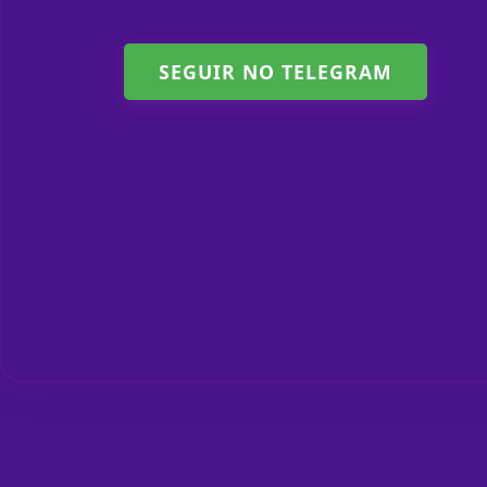
SEGUIR NO TELEGRAM