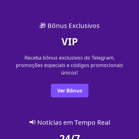
🎁 Bônus Exclusivos
VIP
Receba bônus exclusivos do Telegram,
promoções especiais e códigos promocionais
únicos!
Ver Bônus
📢 Notícias em Tempo Real
24/7