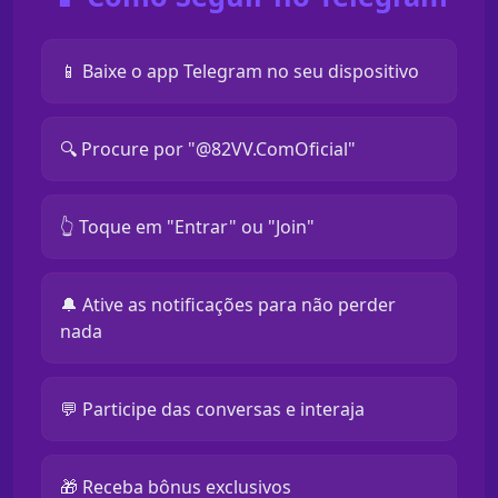
📱 Baixe o app Telegram no seu dispositivo
🔍 Procure por "@82VV.ComOficial"
👆 Toque em "Entrar" ou "Join"
🔔 Ative as notificações para não perder
nada
💬 Participe das conversas e interaja
🎁 Receba bônus exclusivos