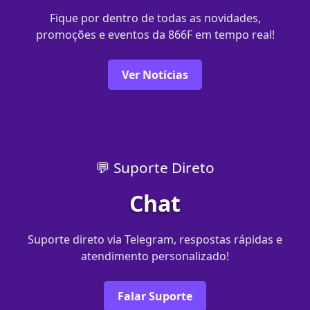
Fique por dentro de todas as novidades,
promoções e eventos da 866F em tempo real!
Ver Notícias
💬 Suporte Direto
Chat
Suporte direto via Telegram, respostas rápidas e
atendimento personalizado!
Falar Suporte