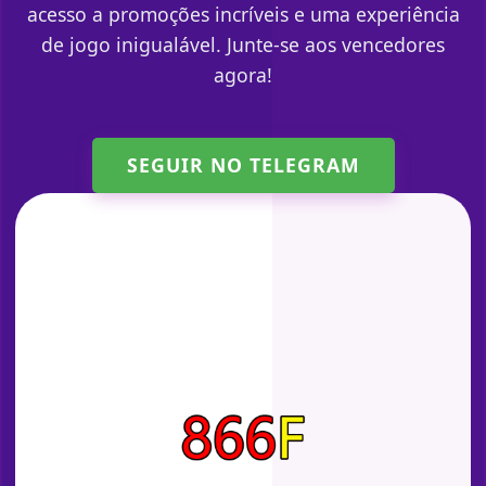
acesso a promoções incríveis e uma experiência
de jogo inigualável. Junte-se aos vencedores
agora!
SEGUIR NO TELEGRAM