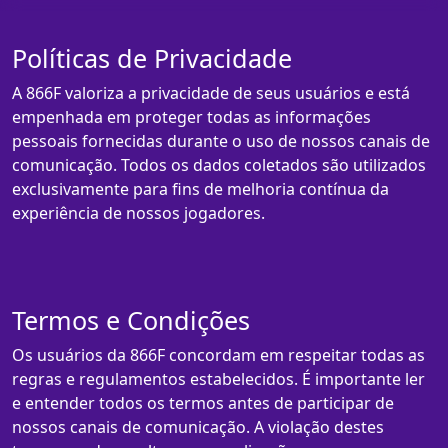
Políticas de Privacidade
A 866F valoriza a privacidade de seus usuários e está
empenhada em proteger todas as informações
pessoais fornecidas durante o uso de nossos canais de
comunicação. Todos os dados coletados são utilizados
exclusivamente para fins de melhoria contínua da
experiência de nossos jogadores.
Termos e Condições
Os usuários da 866F concordam em respeitar todas as
regras e regulamentos estabelecidos. É importante ler
e entender todos os termos antes de participar de
nossos canais de comunicação. A violação destes