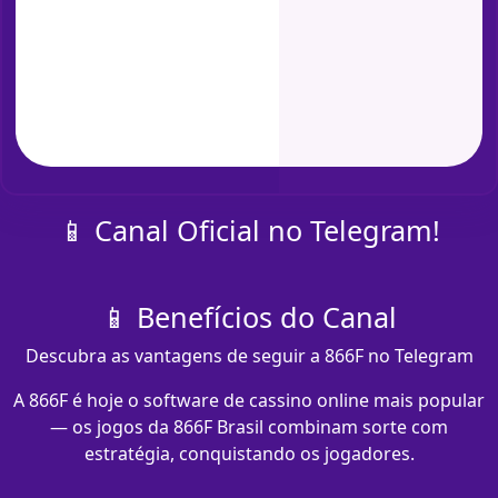
📱 Canal Oficial no Telegram!
📱 Benefícios do Canal
Descubra as vantagens de seguir a 866F no Telegram
A 866F é hoje o software de cassino online mais popular
— os jogos da 866F Brasil combinam sorte com
estratégia, conquistando os jogadores.