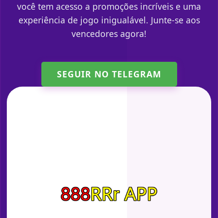
você tem acesso a promoções incríveis e uma
experiência de jogo inigualável. Junte-se aos
vencedores agora!
SEGUIR NO TELEGRAM