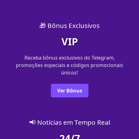
🎁 Bônus Exclusivos
VIP
Receba bônus exclusivos do Telegram,
promoções especiais e códigos promocionais
únicos!
Ver Bônus
📢 Notícias em Tempo Real
24/7