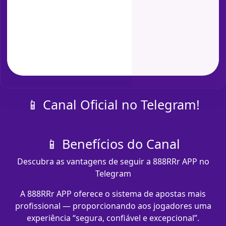
📱 Canal Oficial no Telegram!
📱 Benefícios do Canal
Descubra as vantagens de seguir a 888RRr APP no
Telegram
A 888RRr APP oferece o sistema de apostas mais
profissional — proporcionando aos jogadores uma
experiência “segura, confiável e excepcional”.