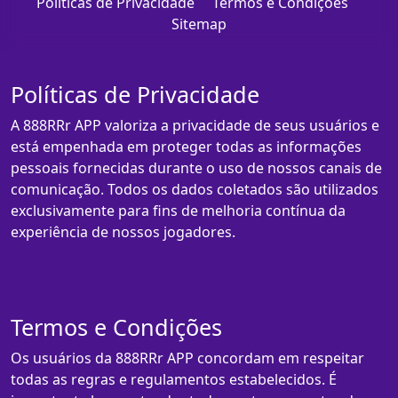
Políticas de Privacidade
Termos e Condições
Sitemap
Políticas de Privacidade
A 888RRr APP valoriza a privacidade de seus usuários e
está empenhada em proteger todas as informações
pessoais fornecidas durante o uso de nossos canais de
comunicação. Todos os dados coletados são utilizados
exclusivamente para fins de melhoria contínua da
experiência de nossos jogadores.
Termos e Condições
Os usuários da 888RRr APP concordam em respeitar
todas as regras e regulamentos estabelecidos. É