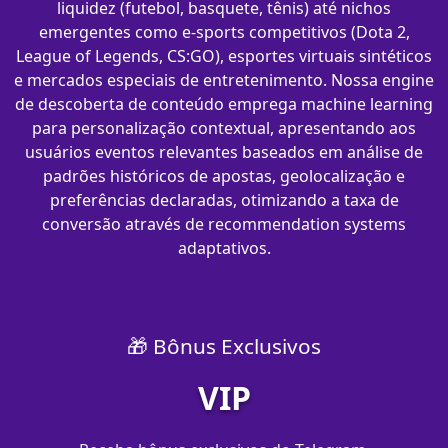
liquidez (futebol, basquete, tênis) até nichos
emergentes como e-sports competitivos (Dota 2,
League of Legends, CS:GO), esportes virtuais sintéticos
e mercados especiais de entretenimento. Nossa engine
de descoberta de conteúdo emprega machine learning
para personalização contextual, apresentando aos
usuários eventos relevantes baseados em análise de
padrões históricos de apostas, geolocalização e
preferências declaradas, otimizando a taxa de
conversão através de recommendation systems
adaptativos.
🎁 Bônus Exclusivos
VIP