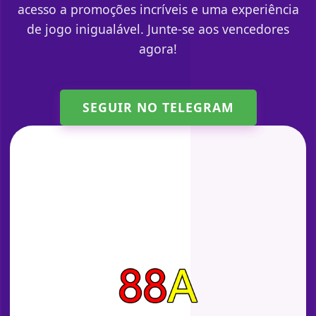
acesso a promoções incríveis e uma experiência
de jogo inigualável. Junte-se aos vencedores
agora!
SEGUIR NO TELEGRAM