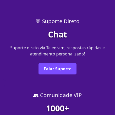
💬 Suporte Direto
Chat
Suporte direto via Telegram, respostas rápidas e
atendimento personalizado!
Falar Suporte
👥 Comunidade VIP
1000+