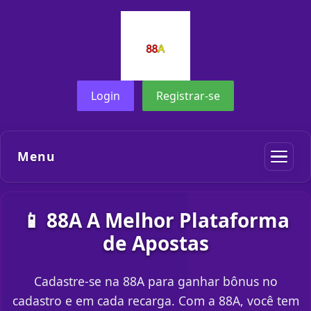
Login
Registrar-se
Menu
📱 88A A Melhor Plataforma
de Apostas
Cadastre-se na 88A para ganhar bônus no
cadastro e em cada recarga. Com a 88A, você tem