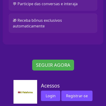
💬 Participe das conversas e interaja
🎁 Receba bônus exclusivos
automaticamente
SEGUIR AGORA
Acessos
Login
Registrar-se