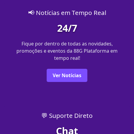
📢 Notícias em Tempo Real
24/7
Fique por dentro de todas as novidades,
promoções e eventos da 88G Plataforma em
tempo real!
Ver Notícias
💬 Suporte Direto
Chat