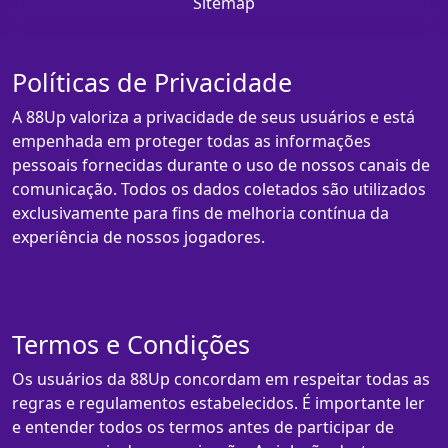
Sitemap
Políticas de Privacidade
A 88Up valoriza a privacidade de seus usuários e está
empenhada em proteger todas as informações
pessoais fornecidas durante o uso de nossos canais de
comunicação. Todos os dados coletados são utilizados
exclusivamente para fins de melhoria contínua da
experiência de nossos jogadores.
Termos e Condições
Os usuários da 88Up concordam em respeitar todas as
regras e regulamentos estabelecidos. É importante ler
e entender todos os termos antes de participar de