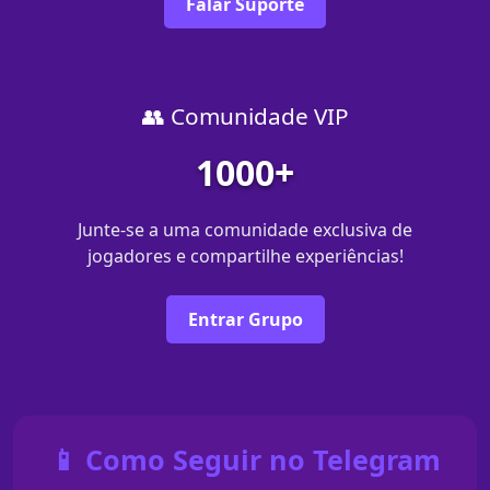
Falar Suporte
👥 Comunidade VIP
1000+
Junte-se a uma comunidade exclusiva de
jogadores e compartilhe experiências!
Entrar Grupo
📱 Como Seguir no Telegram