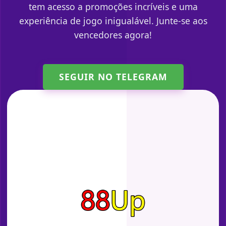
tem acesso a promoções incríveis e uma
experiência de jogo inigualável. Junte-se aos
vencedores agora!
SEGUIR NO TELEGRAM