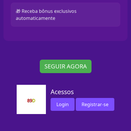
🎁 Receba bônus exclusivos
automaticamente
SEGUIR AGORA
Acessos
Login
Registrar-se