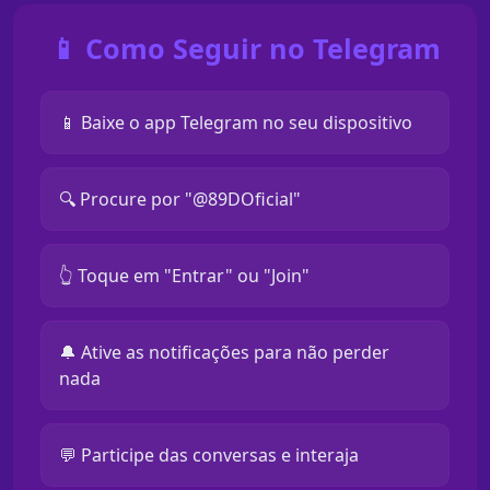
📱 Como Seguir no Telegram
📱 Baixe o app Telegram no seu dispositivo
🔍 Procure por "@89DOficial"
👆 Toque em "Entrar" ou "Join"
🔔 Ative as notificações para não perder
nada
💬 Participe das conversas e interaja