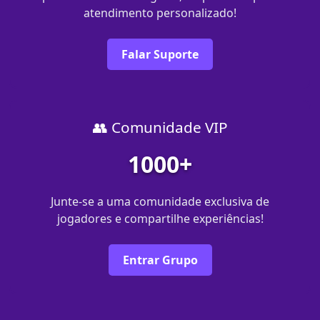
atendimento personalizado!
Falar Suporte
👥 Comunidade VIP
1000+
Junte-se a uma comunidade exclusiva de
jogadores e compartilhe experiências!
Entrar Grupo