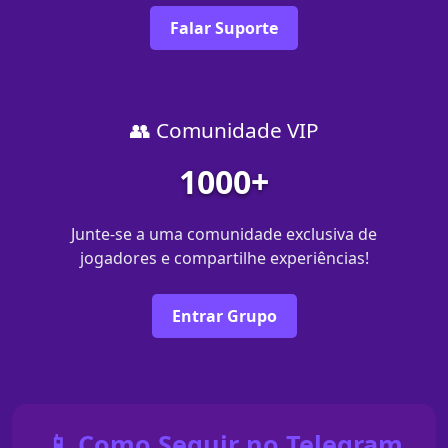
Falar Suporte
👥 Comunidade VIP
1000+
Junte-se a uma comunidade exclusiva de
jogadores e compartilhe experiências!
Entrar Grupo
📱 Como Seguir no Telegram