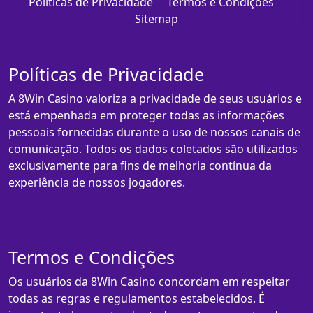
Políticas de Privacidade
Termos e Condições
Sitemap
Políticas de Privacidade
A 8Win Casino valoriza a privacidade de seus usuários e
está empenhada em proteger todas as informações
pessoais fornecidas durante o uso de nossos canais de
comunicação. Todos os dados coletados são utilizados
exclusivamente para fins de melhoria contínua da
experiência de nossos jogadores.
Termos e Condições
Os usuários da 8Win Casino concordam em respeitar
todas as regras e regulamentos estabelecidos. É