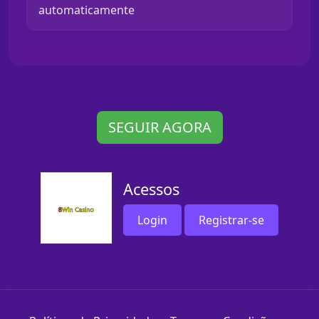
automaticamente
SEGUIR AGORA
Acessos
Login
Registrar-se