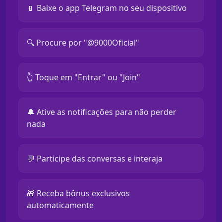
📱 Baixe o app Telegram no seu dispositivo
🔍 Procure por "@9000Oficial"
👆 Toque em "Entrar" ou "Join"
🔔 Ative as notificações para não perder
nada
💬 Participe das conversas e interaja
🎁 Receba bônus exclusivos
automaticamente