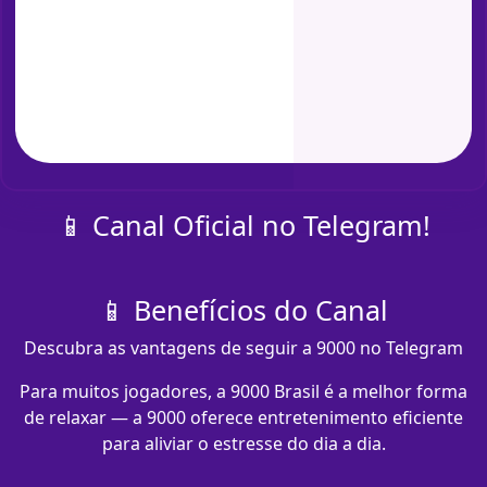
📱 Canal Oficial no Telegram!
📱 Benefícios do Canal
Descubra as vantagens de seguir a 9000 no Telegram
Para muitos jogadores, a 9000 Brasil é a melhor forma
de relaxar — a 9000 oferece entretenimento eficiente
para aliviar o estresse do dia a dia.