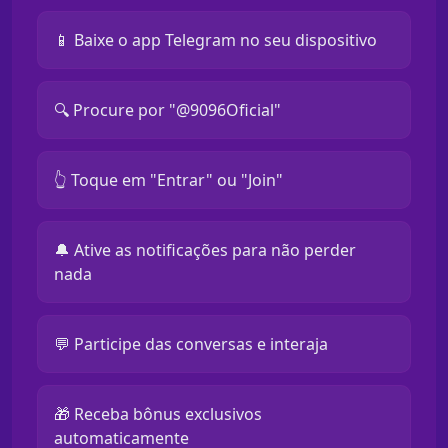
📱 Baixe o app Telegram no seu dispositivo
🔍 Procure por "@9096Oficial"
👆 Toque em "Entrar" ou "Join"
🔔 Ative as notificações para não perder
nada
💬 Participe das conversas e interaja
🎁 Receba bônus exclusivos
automaticamente