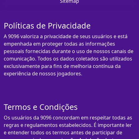
Sitemap
Políticas de Privacidade
A 9096 valoriza a privacidade de seus usuários e está
empenhada em proteger todas as informações
pessoais fornecidas durante o uso de nossos canais de
comunicação. Todos os dados coletados são utilizados
exclusivamente para fins de melhoria contínua da
experiência de nossos jogadores.
Termos e Condições
Os usuários da 9096 concordam em respeitar todas as
regras e regulamentos estabelecidos. É importante ler
e entender todos os termos antes de participar de