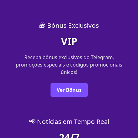
🎁 Bônus Exclusivos
VIP
Receba bônus exclusivos do Telegram,
promoções especiais e códigos promocionais
únicos!
Ver Bônus
📢 Notícias em Tempo Real
24/7