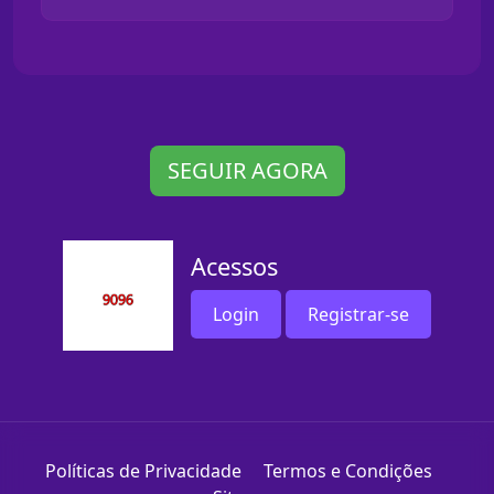
SEGUIR AGORA
Acessos
Login
Registrar-se
Políticas de Privacidade
Termos e Condições