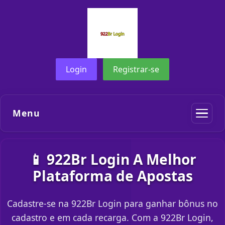
Login
Registrar-se
Menu
📱 922Br Login A Melhor
Plataforma de Apostas
Cadastre-se na 922Br Login para ganhar bônus no
cadastro e em cada recarga. Com a 922Br Login,