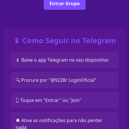
Entrar Grupo
📱 Como Seguir no Telegram
📱 Baixe o app Telegram no seu dispositivo
🔍 Procure por "@922Br LoginOficial"
👆 Toque em "Entrar" ou "Join"
🔔 Ative as notificações para não perder
nada