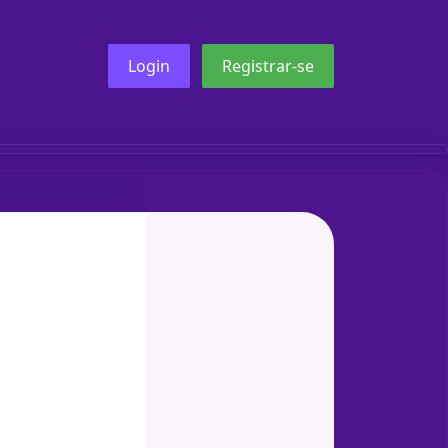
Login
Registrar-se