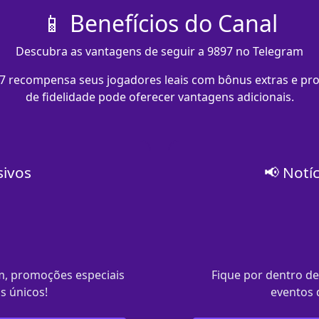
📱 Benefícios do Canal
Descubra as vantagens de seguir a 9897 no Telegram
97 recompensa seus jogadores leais com bônus extras e pr
de fidelidade pode oferecer vantagens adicionais.
sivos
📢 Notí
m, promoções especiais
Fique por dentro d
s únicos!
eventos 