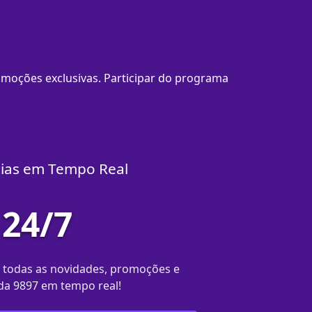
omoções exclusivas. Participar do programa
cias em Tempo Real
24/7
e todas as novidades, promoções e
da 9897 em tempo real!