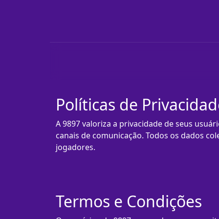
Políticas de Privacida
A 9897 valoriza a privacidade de seus usuá
canais de comunicação. Todos os dados cole
jogadores.
Termos e Condições