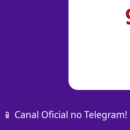
📱 Canal Oficial no Telegram!