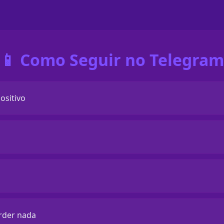
📱 Como Seguir no Telegram
ositivo
erder nada