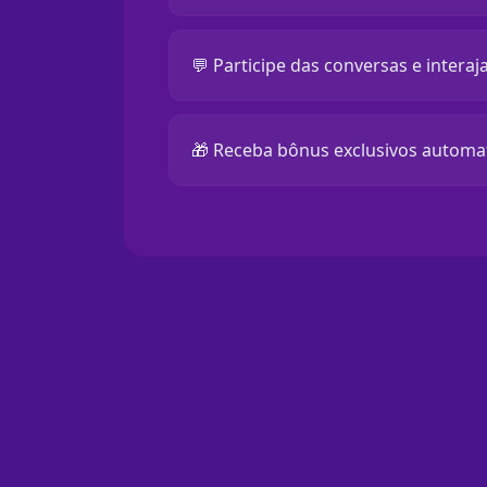
💬 Participe das conversas e interaj
🎁 Receba bônus exclusivos autom