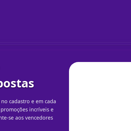
postas
 no cadastro e em cada
 promoções incríveis e
unte-se aos vencedores