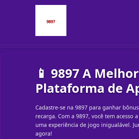
📱 9897 A Melhor
Plataforma de A
Cadastre-se na 9897 para ganhar bônus
recarga. Com a 9897, você tem acesso a
uma experiência de jogo inigualável. J
agora!